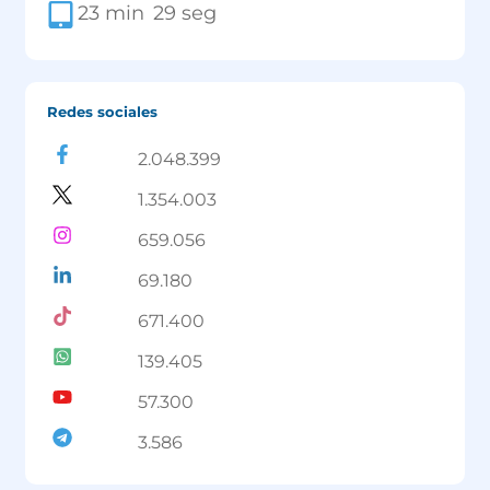
23
 min
29
 seg
Redes sociales
2.048.399
1.354.003
659.056
69.180
671.400
139.405
57.300
3.586