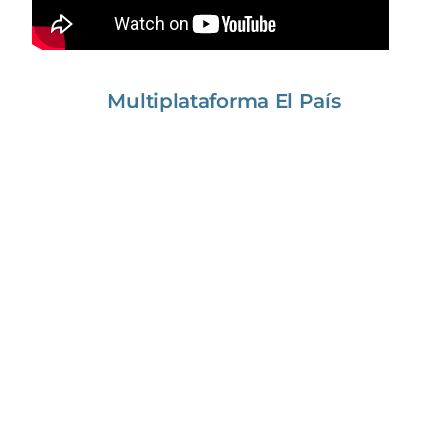
Multiplataforma El País
Escuchá de primera mano a algunos de
nuestros clientes, quienes cuentan cómo
la multiplataforma El País ha ayudado a
sus marcas a conectar de una forma
única con su audiencia.