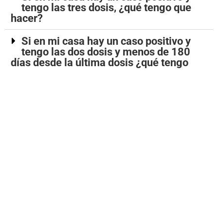
tengo las tres dosis, ¿qué tengo que
hacer?
Si en mi casa hay un caso positivo y
tengo las dos dosis y menos de 180
días desde la última dosis ¿qué tengo
que hacer?
Si un niño tuvo contacto con positivo
¿qué tiene que hacer?
Una vez que soy positivo ¿cuánto dura
la cuarentena?
¿Hasta cuántos días después del
contacto con positivo te pueden
empezar los síntomas?