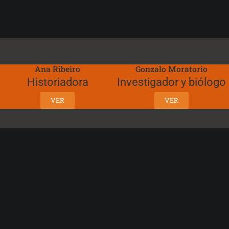
Ana Ribeiro
Gonzalo Moratorio
Historiadora
Investigador y biólogo
VER
VER