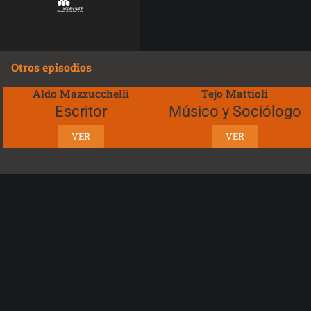
Otros episodios
Aldo Mazzucchelli
Tejo Mattioli
Escritor
Músico y Sociólogo
VER
VER