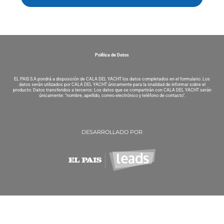
Política de Datos
EL PAIS S.A pondrá a disposición de CALA DEL YACHT los datos completados en el formulario. Los
datos serán utilizados por CALA DEL YACHT únicamente para la ﬁnalidad de informar sobre el
producto. Datos transferidos a terceros: Los datos que se compartirán con CALA DEL YACHT serán
únicamente: “nombre, apellido, correo electrónico y teléfono de contacto”.
DESARROLLADO POR